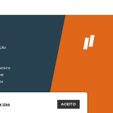
ÇÃO
NOSCO
NE
IA
ACEITO
e Uso
.