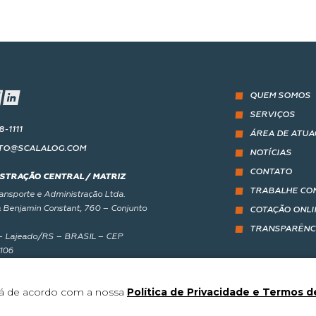
QUEM SOMOS
SERVIÇOS
8-1111
ÁREA DE ATUA
TO@SCALALOG.COM
NOTÍCIAS
CONTATO
STRAÇÃO CENTRAL / MATRIZ
TRABALHE CO
ransporte e Administração Ltda.
 Benjamin Constant, 760 – Conjunto
COTAÇÃO ONLI
TRANSPARÊNC
– Lajeado/RS – BRASIL – CEP
106
tá de acordo com a nossa
Política de Privacidade e Termos d