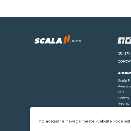
(51) 374
CONTA
ADMINI
Scala T
Avenida
703
Centro 
95900-
Ao acessar e navegar neste website você es