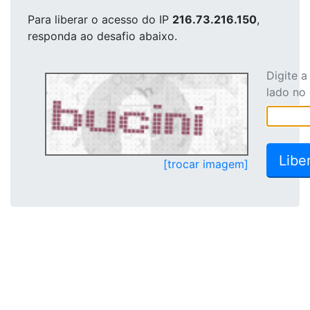
Para liberar o acesso
do IP
216.73.216.150
,
responda ao desafio abaixo.
Digite 
lado no
[trocar imagem]